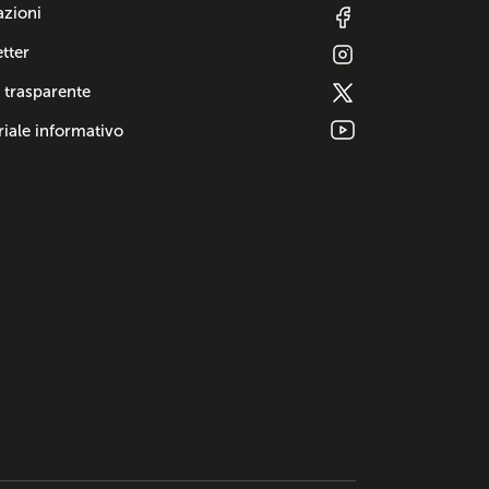
azioni
tter
 trasparente
iale informativo