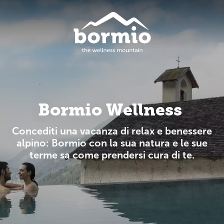
Bormio Wellness
Concediti una vacanza di relax e benessere
alpino: Bormio con la sua natura e le sue
terme sa come prendersi cura di te.