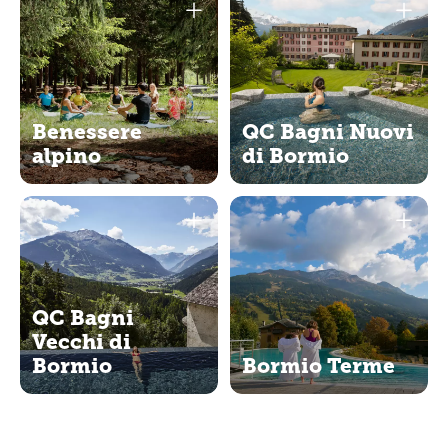
Benessere
QC Bagni Nuovi
alpino
di Bormio
QC Bagni
Vecchi di
Bormio
Bormio Terme