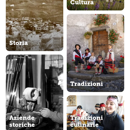
Cultura
Storia
Tradizioni
Aziende
Tradizioni
storiche
culinarie