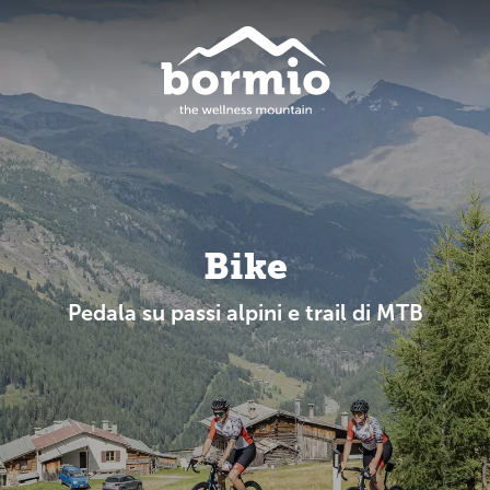
Bike
Pedala su passi alpini e trail di MTB