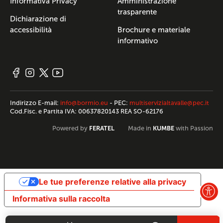
Informativa Privacy
Amministrazione
trasparente
Dichiarazione di
accessibilità
Brochure e materiale
informativo
Indirizzo E-mail:
info@bormio.eu
- PEC:
multiservizialtavalle@pec.it
Cod.Fisc. e Partita IVA: 00637820143 REA SO-62176
FERATEL
KUMBE
Powered by
Made in
with Passion
Le tue preferenze relative alla privacy
Informativa sulla raccolta