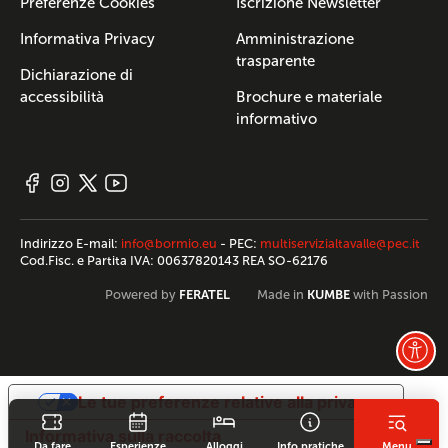
Preferenze Cookies
Iscrizione Newsletter
Informativa Privacy
Amministrazione
trasparente
Dichiarazione di
accessibilità
Brochure e materiale
informativo
Indirizzo E-mail:
info@bormio.eu
- PEC:
multiservizialtavalle@pec.it
Cod.Fisc. e Partita IVA: 00637820143 REA SO-62176
FERATEL
KUMBE
Powered by
Made in
with Passion
Le tue preferenze relative alla privacy
Informativa sulla raccolta
Da fare
Esperienze
Alloggi
Info pratiche
Menu