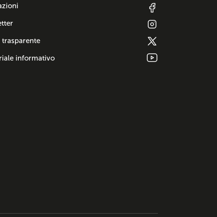
azioni
tter
 trasparente
iale informativo