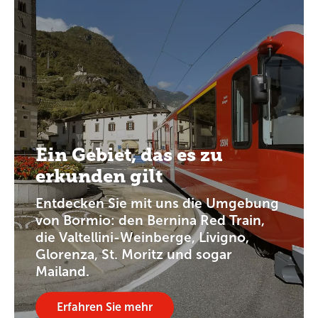
Ein Gebiet, das es zu
erkunden gilt
Entdecken Sie mit uns die Umgebung
von Bormio: den Bernina Red Train,
die Valtellini-Weinberge, Livigno,
Glorenza, St. Moritz und sogar
Mailand.
Erfahren Sie mehr