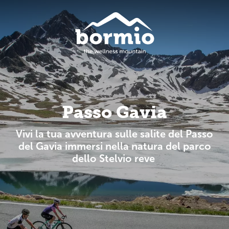
Passo Gavia
Vivi la tua avventura sulle salite del Passo
del Gavia immersi nella natura del parco
dello Stelvio reve