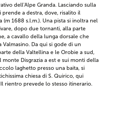
ativo dell'Alpe Granda. Lasciando sulla
i prende a destra, dove, risalito il
 (m 1688 s.l.m.). Una pista si inoltra nel
vare, dopo due tornanti, alla parte
, a cavallo della lunga dorsale che
la Valmasino. Da qui si gode di un
rte della Valtellina e le Orobie a sud,
l monte Disgrazia a est e sui monti della
iccolo laghetto presso una baita, si
ichissima chiesa di S. Quirico, qui
l rientro prevede lo stesso itinerario.