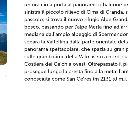
un'ora circa porta al panoramico balcone pr
sinistra il piccolo rilievo di Cima di Granda, s
pascolo, si trova il nuovo rifugio Alpe Granda
bosco, passando per l'alpe Merla fino ad arri
mediana dall'ampio alpeggio di Scermendone
separa la Valtellina dalla parte orientale del
panorama spettacolare, che spazia su gran pa
sulle grandi cime della Valmasino a nord, su
Costiera dei Ce'ch a ovest. Oltrepassato il p
prosegue lungo la cresta fino alla meta: l'ant
conosciuta come San Ce'res (m 2131 s.l.m.). I