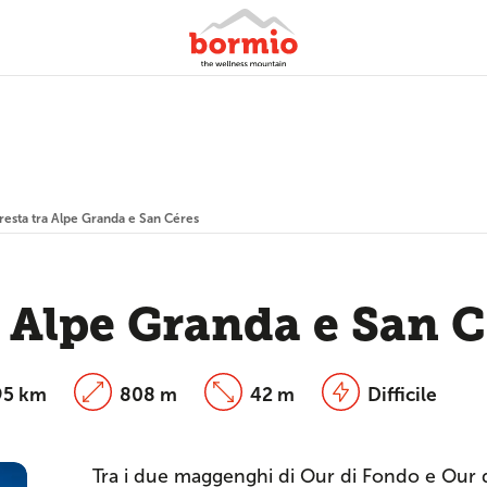
cresta tra Alpe Granda e San Céres
a Alpe Granda e San 
95 km
808 m
42 m
Difficile
Tra i due maggenghi di Our di Fondo e Our di