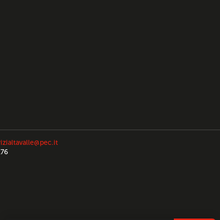
izialtavalle@pec.it
176