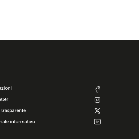
azioni
tter
 trasparente
iale informativo