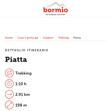
Home
Cosa ti porta qui
Outdoor
Trekking
Piatta
DETTAGLIO ITINERARIO
Piatta
Trekking
1:10 h
2.91 km
198 m