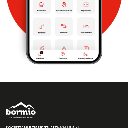
SOCIETA’ MULTISERVIZI ALTA VALLE S.r.l.