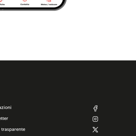
azioni
tter
 trasparente