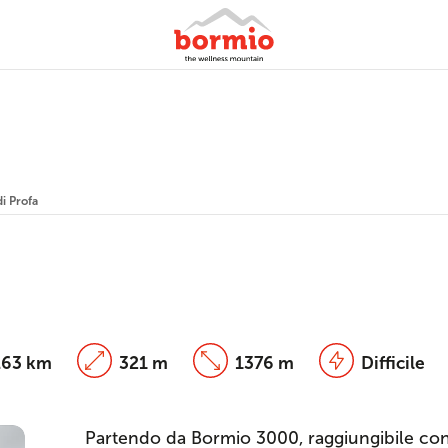
di Profa
.63 km
321 m
1376 m
Difficile
Partendo da Bormio 3000, raggiungibile con 