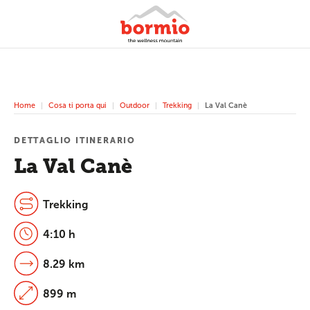
Home
Cosa ti porta qui
Outdoor
Trekking
La Val Canè
DETTAGLIO ITINERARIO
La Val Canè
Trekking
4:10 h
8.29 km
899 m