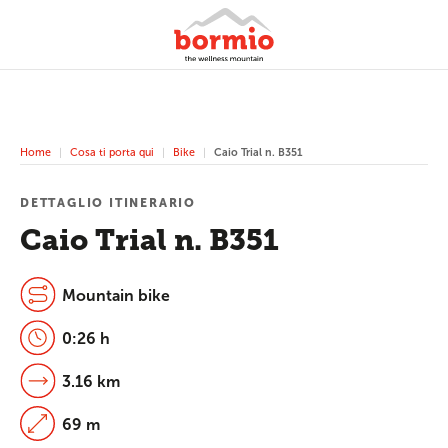
Home
Cosa ti porta qui
Bike
Caio Trial n. B351
DETTAGLIO ITINERARIO
Caio Trial n. B351
Mountain bike
0:26 h
3.16 km
69 m