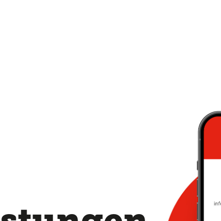
,
istungen