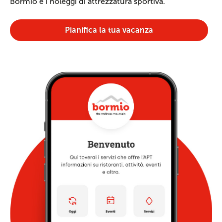
Bormio e i noleggi di attrezzatura sportiva.
Pianifica la tua vacanza