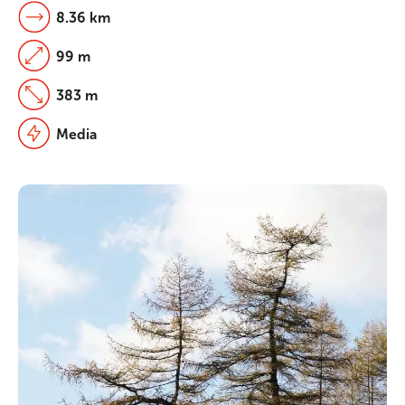
8.36 km
99 m
383 m
Media