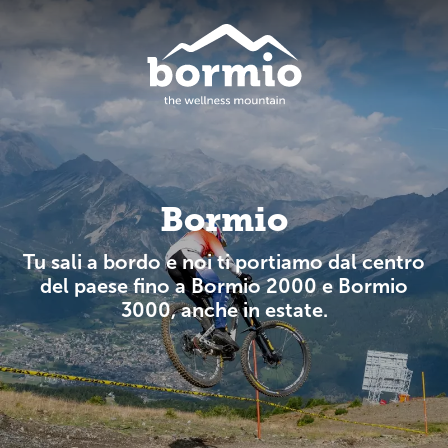
Bormio
Tu sali a bordo e noi ti portiamo dal centro
del paese fino a Bormio 2000 e Bormio
3000, anche in estate.