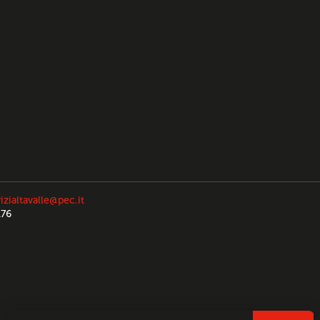
izialtavalle@pec.it
176