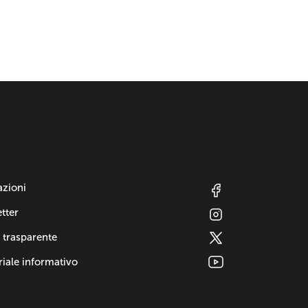
azioni
tter
 trasparente
iale informativo