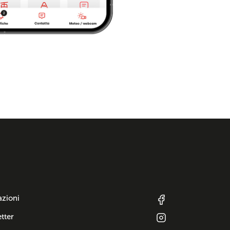
azioni
tter