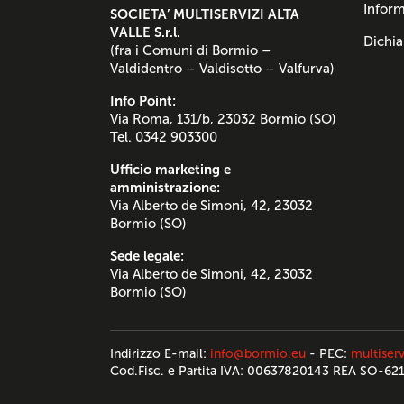
Inform
SOCIETA’ MULTISERVIZI ALTA
VALLE S.r.l.
Dichia
(fra i Comuni di Bormio –
Valdidentro – Valdisotto – Valfurva)
Info Point:
Via Roma, 131/b, 23032 Bormio (SO)
Tel. 0342 903300
Ufficio marketing e
amministrazione:
Via Alberto de Simoni, 42, 23032
Bormio (SO)
Sede legale:
Via Alberto de Simoni, 42, 23032
Bormio (SO)
Indirizzo E-mail:
info@bormio.eu
- PEC:
multiserv
Cod.Fisc. e Partita IVA: 00637820143 REA SO-62