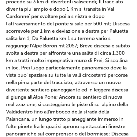
procede su 3 km di divertenti saliscendi; Il tracciato
diventa piu' ampio e dopo 1 Km si transita in Val
Cardonne' per svoltare poi a sinistra e dopo
l'attraversamento del ponte si sale per 500 mt; Discesa
scorrevole per 1 km e deviazione a destra per Paluetta
salita km 1; Da Paluetta km 1 su terreno vario si
raggiunge l'Alpe Boron mt 2057; Breve discesa e subito
svolta a destra per affrontare una salita di circa 1,300
km a tratti molto impegnativa muro di Prei; Si scollina
in loc. Prei luogo particolamente panoramico dove la
vista puo' spaziare su tutte le valli circostanti percorse
nella pima parte del tracciato; attraverso un nuovo
divertente sentiero pianeggiante ed in leggera discesa
si giunge all'Alpe Pone; Ancora su sentiero di nuova
realizzazione, si costeggiano le piste di sci alpino della
Valdidentro fino all'imbocco della strada della
Palancana, un lungo tratto pianeggiante immerso in
folte pinete fra le quali si aprono spettacolari finestre
panoramiche sul comprensorio del bormiese; Discesa