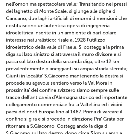
nell'omonima spettacolare valle; Transitando nei pressi
del laghetto di Monte Scale, si giunge alle dighe di
Cancano, due laghi artificiali di enormi dimensioni che
costituiscono un'autentica opera di ingegneria
idroelettrica inserite in un ambiente di particolare
interesse naturalistico; risale al 1928 l'utilizzo
idroelettrico della valle di Fraele. Si costeggia la prima
diga sul lato sinistro si attraversa il muro divisore e si
passa sul lato destra della seconda diga, oltre 12 km
prevalentemente pianeggianti su ampia strada sterrata;
Giunti in localita' S.Giacomo mantenendo la destra si
procede su agevole sentiero verso la Val Mora in
prossimita' del confine svizzero siamo sempre sulle
tracce dell'antica via d'Alemagna storico ed importante
collegamento commerciale fra la Valtellina ed i vicini
paesi del nord Europa fino al 1487. Prima di varcare il
confine si gira e si procede in direzione Pra' Grata per
ritornare a S.Giacomo. Costeggiando la diga di
S.Giacomo sul lato destro, dopo circa 3 km su ampia