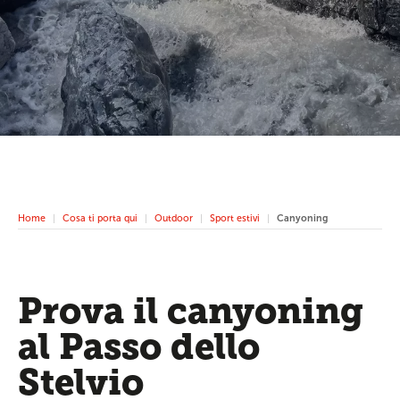
Home
Cosa ti porta qui
Outdoor
Sport estivi
Canyoning
Prova il canyoning
al Passo dello
Stelvio