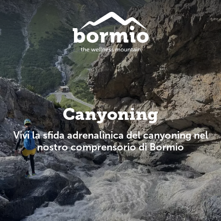
Canyoning
Vivi la sfida adrenalinica del canyoning nel
nostro comprensorio di Bormio