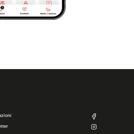
azioni
tter