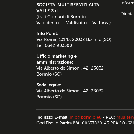
Inform
SOCIETA’ MULTISERVIZI ALTA
VALLE S.r.l.
Dichia
(fra i Comuni di Bormio –
Valdidentro – Valdisotto – Valfurva)
Info Point:
Via Roma, 131/b, 23032 Bormio (SO)
Tel. 0342 903300
Ufficio marketing e
amministrazione:
Via Alberto de Simoni, 42, 23032
Bormio (SO)
Sede legale:
Via Alberto de Simoni, 42, 23032
Bormio (SO)
Indirizzo E-mail:
info@bormio.eu
- PEC:
multiserv
Cod.Fisc. e Partita IVA: 00637820143 REA SO-62