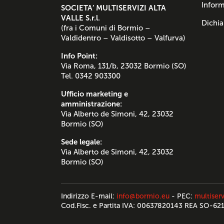
Inform
SOCIETA’ MULTISERVIZI ALTA
VALLE S.r.l.
Dichia
(fra i Comuni di Bormio –
Valdidentro – Valdisotto – Valfurva)
Info Point:
Via Roma, 131/b, 23032 Bormio (SO)
Tel. 0342 903300
Ufficio marketing e
amministrazione:
Via Alberto de Simoni, 42, 23032
Bormio (SO)
Sede legale:
Via Alberto de Simoni, 42, 23032
Bormio (SO)
Indirizzo E-mail:
info@bormio.eu
- PEC:
multiserv
Cod.Fisc. e Partita IVA: 00637820143 REA SO-62