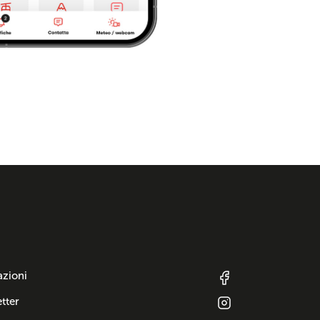
azioni
tter