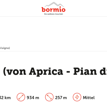
rivigno)
 (von Aprica - Pian 
32 km
934 m
257 m
Mittel