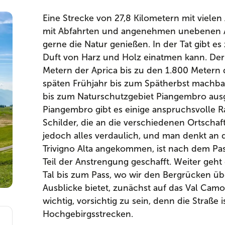
Eine Strecke von 27,8 Kilometern mit viele
mit Abfahrten und angenehmen unebenen Abs
gerne die Natur genießen. In der Tat gibt 
Duft von Harz und Holz einatmen kann. Der S
Metern der Aprica bis zu den 1.800 Metern 
späten Frühjahr bis zum Spätherbst machbar i
bis zum Naturschutzgebiet Piangembro ausg
Piangembro gibt es einige anspruchsvolle R
Schilder, die an die verschiedenen Ortschaf
jedoch alles verdaulich, und man denkt an 
Trivigno Alta angekommen, ist nach dem Pas
Teil der Anstrengung geschafft. Weiter geh
Tal bis zum Pass, wo wir den Bergrücken 
Ausblicke bietet, zunächst auf das Val Camon
wichtig, vorsichtig zu sein, denn die Straße i
Hochgebirgsstrecken.