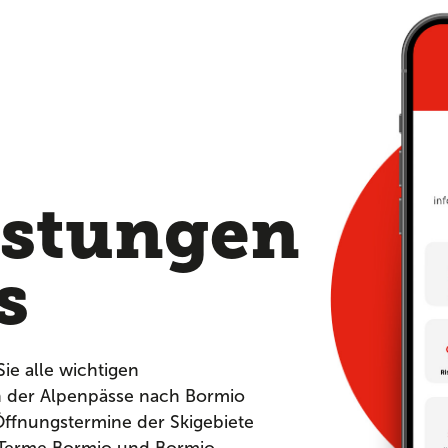
,
istungen
s
Sie alle wichtigen
n der Alpenpässe nach Bormio
ffnungstermine der Skigebiete
 Terme Bormio und Bormio