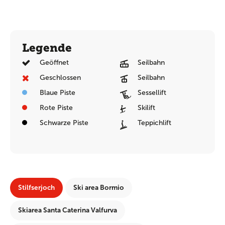
Legende
Geöffnet
Seilbahn
Geschlossen
Seilbahn
Blaue Piste
Sessellift
Rote Piste
Skilift
Schwarze Piste
Teppichlift
Stilfserjoch
Ski area Bormio
Skiarea Santa Caterina Valfurva