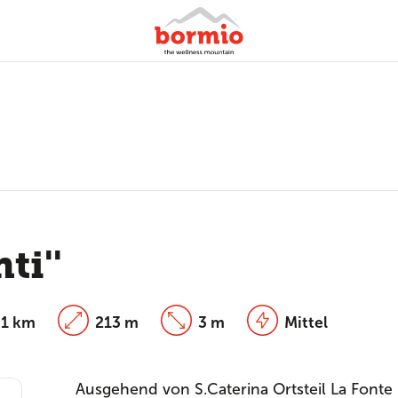
ti''
81 km
213 m
3 m
Mittel
Ausgehend von S.Caterina Ortsteil La Font