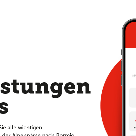
,
istungen
s
Sie alle wichtigen
n der Alpenpässe nach Bormio