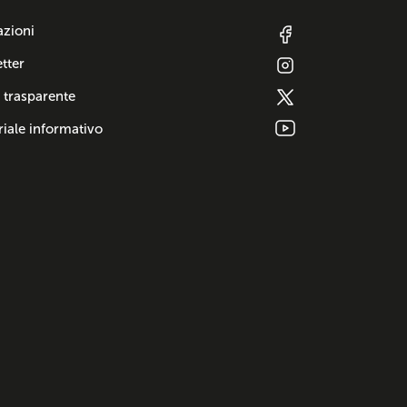
azioni
tter
 trasparente
iale informativo