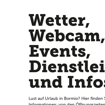
Wetter,
Webcam
Events,
Dienstle
und Info
Lust auf Urlaub in Bormio? Hier finden 
Informationen: von den Öffnungszeite