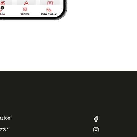
azioni
tter