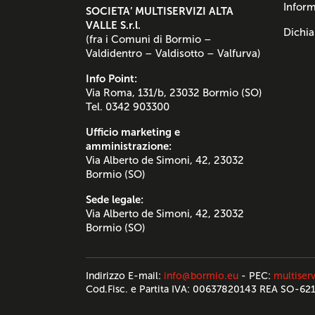
Inform
SOCIETA’ MULTISERVIZI ALTA
VALLE S.r.l.
Dichia
(fra i Comuni di Bormio –
Valdidentro – Valdisotto – Valfurva)
Info Point:
Via Roma, 131/b, 23032 Bormio (SO)
Tel. 0342 903300
Ufficio marketing e
amministrazione:
Via Alberto de Simoni, 42, 23032
Bormio (SO)
Sede legale:
Via Alberto de Simoni, 42, 23032
Bormio (SO)
Indirizzo E-mail:
info@bormio.eu
- PEC:
multiserv
Cod.Fisc. e Partita IVA: 00637820143 REA SO-62