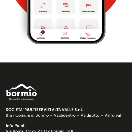
SOCIETA’ MULTISERVIZI ALTA VALLE S.r.l.
(fra i Comuni di Bormio – Valdidentro – Valdisotto – Valfurva)
Info Point:
Via Roma, 131/b, 23032 Bormio (SO)