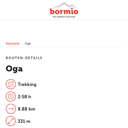
Startseite
Oga
ROUTEN-DETAILS
Oga
Trekking
2:58 h
8.88 km
331 m