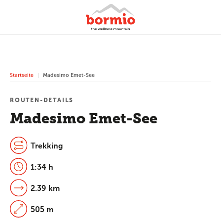
Startseite
Madesimo Emet-See
ROUTEN-DETAILS
Madesimo Emet-See
Trekking
1:34 h
2.39 km
505 m