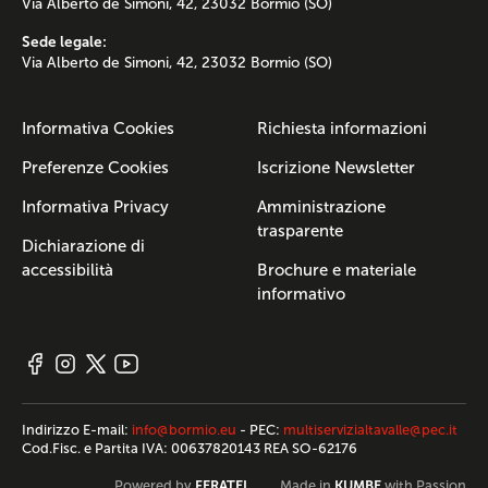
Via Alberto de Simoni, 42, 23032 Bormio (SO)
Sede legale:
Via Alberto de Simoni, 42, 23032 Bormio (SO)
Informativa Cookies
Richiesta informazioni
Preferenze Cookies
Iscrizione Newsletter
Informativa Privacy
Amministrazione
trasparente
Dichiarazione di
accessibilità
Brochure e materiale
informativo
Indirizzo E-mail:
info@bormio.eu
- PEC:
multiservizialtavalle@pec.it
Cod.Fisc. e Partita IVA: 00637820143 REA SO-62176
FERATEL
KUMBE
Powered by
Made in
with Passion