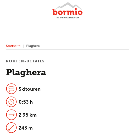
Startseite
Plaghera
ROUTEN-DETAILS
Plaghera
Skitouren
0:53 h
2.95 km
243 m