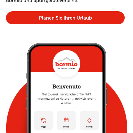
Bormio und Sportgeräteverleihe.
Planen Sie Ihren Urlaub