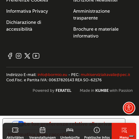
Preferenze Cookies
Iscrizione Newsletter
Informativa Privacy
Amministrazione
trasparente
Dichiarazione di
accessibilità
Brochure e materiale
informativo
Indirizzo E-mail:
info@bormio.eu
- PEC:
multiservizialtavalle@pec.it
Cod.Fisc. e Partita IVA: 00637820143 REA SO-62176
FERATEL
KUMBE
Powered by
Made in
with Passion
Le tue preferenze relative alla privacy
Informativa sulla raccolta
Aktivitäten
Veranstaltungen
Unterkünfte
Praktische Infos
Menu