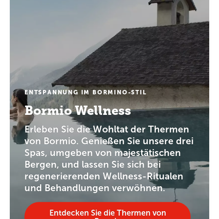
ENTSPANNUNG IM BORMINO-STIL
Bormio Wellness
Erleben Sie die Wohltat der Thermen
von Bormio. Genießen Sie unsere drei
Spas, umgeben von majestätischen
Bergen, und lassen Sie sich bei
regenerierenden Wellness-Ritualen
und Behandlungen verwöhnen.
Entdecken Sie die Thermen von