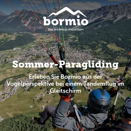
Sommer-Paragliding
Erleben Sie Bormio aus der
Vogelperspektive bei einem Tandemflug im
Gleitschirm